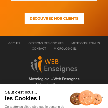
DÉCOUVREZ NOS CLIENTS
ACCUEIL
GESTIONS DES COOKIES
MENTIONS LÉGALES
CONTACT
MICROLOGICIEL
Micrologiciel - Web Enseignes
1 Rue de Champfleuri
77360 Vaires sur Marne
Salut c'est nous...
les Cookies !
01 75 43 63 60
On a attendu d'être sûrs que le contenu de