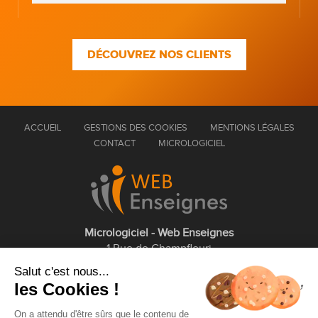
DÉCOUVREZ NOS CLIENTS
ACCUEIL
GESTIONS DES COOKIES
MENTIONS LÉGALES
CONTACT
MICROLOGICIEL
Micrologiciel - Web Enseignes
1 Rue de Champfleuri
77360 Vaires sur Marne
Salut c'est nous...
les Cookies !
01 75 43 63 60
On a attendu d'être sûrs que le contenu de