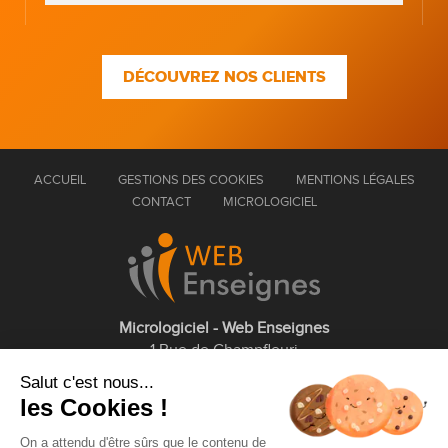
DÉCOUVREZ NOS CLIENTS
ACCUEIL
GESTIONS DES COOKIES
MENTIONS LÉGALES
CONTACT
MICROLOGICIEL
Micrologiciel - Web Enseignes
1 Rue de Champfleuri
77360 Vaires sur Marne
Salut c'est nous...
les Cookies !
01 75 43 63 60
On a attendu d'être sûrs que le contenu de