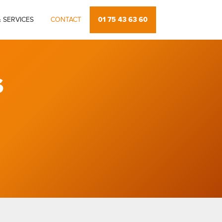
01 75 43 63 60
 SERVICES
CONTACT
S