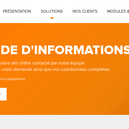
PRÉSENTATION
SOLUTIONS
NOS CLIENTS
MODULES &
DE D'INFORMATION
aire afin d'être contacté par notre équipe.
de votre demande ainsi que vos coordonnées complètes.
ont obligatoires.
0