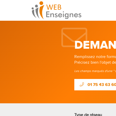
DEMAN
Remplissez notre formul
Précisez bien l'objet 
Les champs marqués d'une * s
01 75 43 63 6
Type de réseau