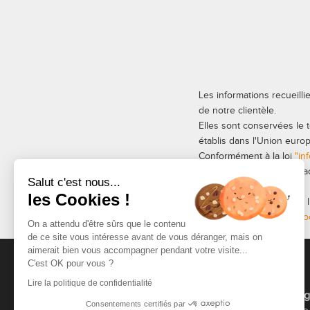
Les informations recueilli
de notre clientèle.
Elles sont conservées le 
établis dans l'Union euro
Conformément à la loi
"in
les faire rectifier en con
Salut c'est nous...
contact.
les Cookies !
Nous vous informons de l’
vous inscrire ici :
www.bloc
On a attendu d'être sûrs que le contenu
de ce site vous intéresse avant de vous déranger, mais on
aimerait bien vous accompagner pendant votre visite...
ACCUEIL
C'est OK pour vous ?
Lire la politique de confidentialité
Microlog
Consentements certifiés par