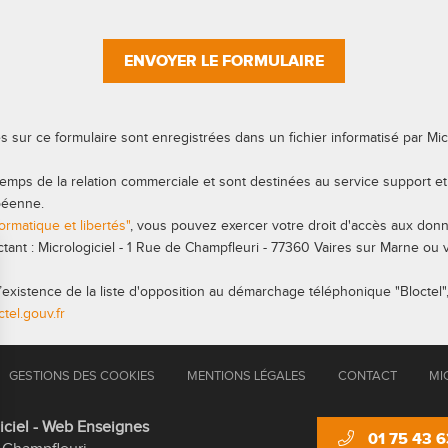
ENVOYER LE FORMULAIRE
es sur ce formulaire sont enregistrées dans un fichier informatisé par Mic
temps de la relation commerciale et sont destinées au service support e
péenne.
formatique et libertés"
, vous pouvez exercer votre droit d'accès aux don
tactant : Micrologiciel - 1 Rue de Champfleuri - 77360 Vaires sur Marne ou 
existence de la liste d'opposition au démarchage téléphonique "Bloctel"
tel.gouv.fr
GESTIONS DES COOKIES
MENTIONS LÉGALES
CONTACT
MI
iciel - Web Enseignes
01 75 43 6