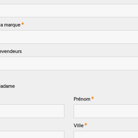
la marque
evendeurs
adame
Prénom
Ville