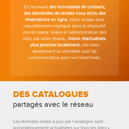
En recevant
des formulaires de contacts,
des demandes de rendez-vous et/ou des
réservations en ligne,
votre réseau sera
naturellement impliqué dans le dispositif
mis en place. Grâce à l’administration des
sites par votre réseau,
mieux réactualisés,
plus proches localement,
ces sites
deviennent un véritable outil de
communication pour vos franchisés.
DES CATALOGUES
partagés avec le réseau
Les données mises à jour par l’enseigne sont
automatiquement actualisées sur tous les sites «