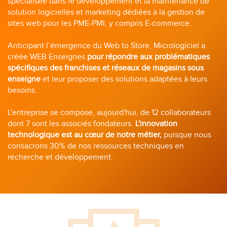
spécialisée dans le développement et la maintenance de
solution logicielles et marketing dédiées à la gestion de
sites web pour les PME-PMI, y compris E-commerce.
Anticipant l’émergence du Web to Store, Micrologiciel a
créée WEB Enseignes
pour répondre aux problématiques
spécifiques des franchises et réseaux de magasins sous
enseigne
et leur proposer des solutions adaptées à leurs
besoins.
L'entreprise se compose, aujourd'hui, de 12 collaborateurs
dont 7 sont les associés fondateurs.
L'innovation
technologique est au cœur de notre métier,
puisque nous
consacrons 30% de nos ressources techniques en
recherche et développement.